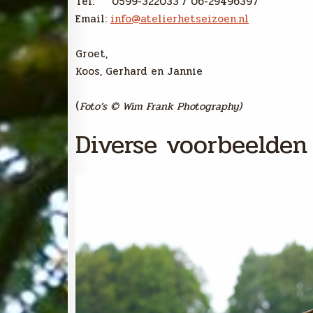
Tel: 0599-322033 / 06-29496397
Email:
info@atelierhetseizoen.nl
Groet,
Koos, Gerhard en Jannie
(
Foto’s © Wim Frank Photography)
Diverse voorbeelden