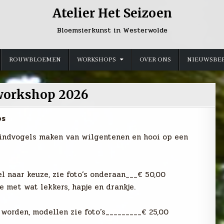
Atelier Het Seizoen
Bloemsierkunst in Westerwolde
ROUWBLOEMEN
WORKSHOPS
OVER ONS
NIEUWSBE
orkshop 2026
os
Windvogels maken van wilgentenen en hooi op een
 naar keuze, zie foto’s onderaan___€ 50,00
ee met wat lekkers, hapje en drankje.
worden, modellen zie foto’s_________€ 25,00